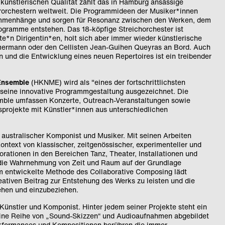
künstlerischen Qualität zählt das in Hamburg ansässige
rchestern weltweit. Die Programmideen der Musiker*innen
ammenhänge und sorgen für Resonanz zwischen den Werken, dem
ogramme entstehen. Das 18-köpfige Streichorchester ist
te*n Dirigentin*en, holt sich aber immer wieder künstlerische
mmermann oder den Cellisten Jean-Guihen Queyras an Bord. Auch
und die Entwicklung eines neuen Repertoires ist ein treibender
Ensemble
(HKNME) wird als "eines der fortschrittlichsten
seine innovative Programmgestaltung ausgezeichnet. Die
ble umfassen Konzerte, Outreach-Veranstaltungen sowie
sprojekte mit Künstler*innen aus unterschiedlichen
r australischer Komponist und Musiker. Mit seinen Arbeiten
Kontext von klassischer, zeitgenössischer, experimenteller und
rationen in den Bereichen Tanz, Theater, Installationen und
r die Wahrnehmung von Zeit und Raum auf der Grundlage
hm entwickelte Methode des Collaborative Composing lädt
eativen Beitrag zur Entstehung des Werks zu leisten und die
ehen und einzubeziehen.
 Künstler und Komponist. Hinter jedem seiner Projekte steht ein
eine Reihe von „Sound-Skizzen“ und Audioaufnahmen abgebildet
rformances und Kompositionen berühren die immer