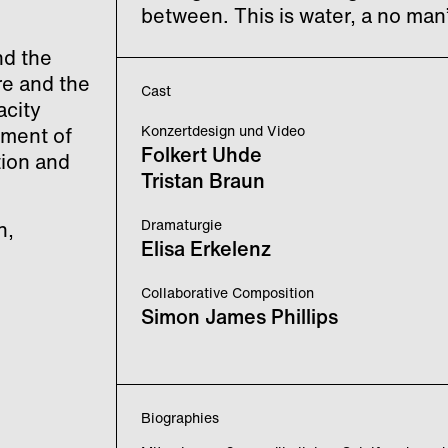
between. This is water, a no man’
nd the
e and the
Cast
acity
Konzertdesign und Video
ment of
Folkert Uhde
ion and
Tristan Braun
Dramaturgie
n,
Elisa Erkelenz
Collaborative Composition
Simon James Phillips
Biographies