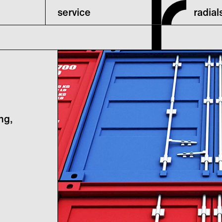
service
radia
ng,