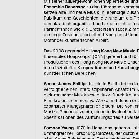
Mit seiner außergewöhnlichen Spielfreude und 
Ensemble Resonanz
zu den führenden Kammero
setzen alte und neue Musik in lebendige Zus
Publikum und Geschichten, die rund um die Pr
demokratisch organisiert und arbeitet ohne fes
Partner*innen wie die Bratschistin Tabea Zi
die enge Zusammenarbeit mit Komponist*innen 
Motor der künstlerischen Arbeit.
Das 2008 gegründete
Hong Kong New Music 
Ensembles Hongkongs" (CNN) gefeiert und für 
Produktionen des Hong Kong New Music Ensem
interdisziplinäre Kooperationen und Forschung
künstlerischen Bereichen.
Simon James Phillips
ist ein in Berlin lebende
verfolgt er einen interdisziplinären Ansatz im 
elektronischer Musik sowie Jazz. Durch Kollabo
Film kreiert er immersive Werke, mit denen e
expansiver Klangsphären erforscht. Die von i
Musiker*innen dazu ein, einen individuellen kr
Spezifikationen des Aufführungsortes zu verst
Samson Young
, 1979 in Hongkong geboren, ist
umfangreicher Forschungsprozess, der durch 
wird. Seine Zeichnungen, Radiosendungen, Pe