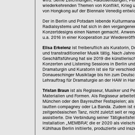
wiederkehrenden Themen von Konflikt, Krieg un
von Hongkong auf der Biennale Venedig entwic
Der in Berlin und Potsdam lebende Kulturmana
Radialsystems und hat sich in den vergangene
Konzertdesigns einen Namen gemacht. Anwend
u.a. 2016 in einer Kooperation zur Wiedererö
Elisa Erkelenz
ist freiberuflich als Kuratorin,
und transtraditioneller Musik tätig. Nach Jah
Geschäftsführung hat sie 2019 die künstlerisch
Konzerten und Listening Sessions in Berlin un
Dramaturgin und Kuratorin ist sie für verschie
Donaueschinger Musiktage bis hin zum Deutsch
Lehrauftrag für Dramaturgie an der HAW in Ha
Tristan Braun
ist als Regisseur, Musiker und Pe
Materialien und Formen. Als Regisseur arbeit
München oder den Bayreuther Festspielen; als
lautten compagney oder La Banda. Zudem ist 
zeitgenössischen Tanz, nicht zuletzt seit er r
assistierte. Die Verbindung seiner Tätigkeitsfe
Installation „MEMBRA“, die er 2020 als vielsc
Kühlhaus Berlin initiierte, produzierte und insz