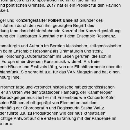
d politischen Grenzen. 2017 hat er ein Projekt für den Pavillon
kelt.
ger und Konzertgestalter
Folkert Uhde
ist Gründer des
n Jahren durch den von ihm geprägten Begriff des
ung fand das dahinterstehende Konzept der Konzertgestaltung
ffnung der Hamburger Kunsthalle mit dem Ensemble Resonanz.
 Dramaturgin und Autorin im Bereich klassischer, zeitgenössischer
ren beim Ensemble Resonanz als Dramaturgin und stellv.
e Forschung „Outernational“ ins Leben gerufen, die sich in
d Europa einer diversen Kunstmusik widmet. Als freie
dene Häuser und Festivals tätig, von der Elbphilharmonie über die
landfunk. Sie schreibt u.a. für das VAN Magazin und hat einen
mburg inne.
rformer tätig und verbindet historische mit zeitgenössischen
et er an Orten wie der Staatsoper Hamburg, der Kammeroper
 Barockgeiger musiziert er mit Ensembles wie Concerto Köln,
seine Bühnenarbeit geprägt von Elementen aus dem
egelmäßig der Choreografin und Regisseurin Sasha Waltz
lder führte u.a. zu Produktionen wie der musiktheatralen
hichtige Antwort auf die ersten Erfahrung mit der Pandemie im
enierte.