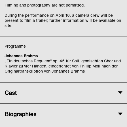
Filming and photography are not permitted.
During the performance on April 10, a camera crew will be
present to film a trailer; further information will be available on
site.
Programme
Johannes Brahms
„Ein deutsches Requiem“ op. 45 für Soli, gemischten Chor und
Klavier zu vier Händen, eingerichtet von Phillip Moll nach der
Originaltranskription von Johannes Brahms
Cast
With
Biographies
Rundfunkchor Berlin
Conductor