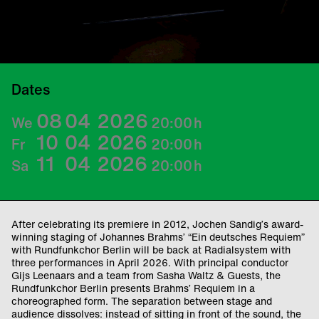
© Matthias Heyde
Dates
08
04
2026
We
20:00
h
10
04
2026
Fr
20:00
h
11
04
2026
Sa
20:00
h
After celebrating its premiere in 2012, Jochen Sandig’s award-
winning staging of Johannes Brahms’ “Ein deutsches Requiem”
with Rundfunkchor Berlin will be back at Radialsystem with
three performances in April 2026. With principal conductor
Gijs Leenaars and a team from Sasha Waltz & Guests, the
Rundfunkchor Berlin presents Brahms’ Requiem in a
choreographed form. The separation between stage and
audience dissolves: instead of sitting in front of the sound, the