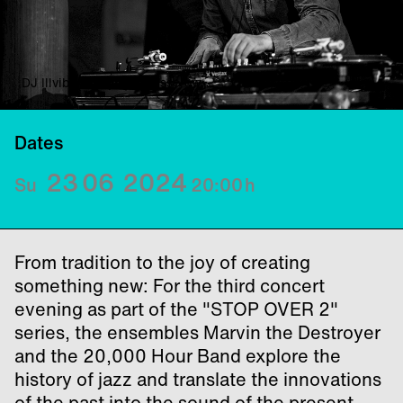
DJ Illvibe © Rüdiger Kusserow
Dates
23
06
2024
Su
20:00
h
From tradition to the joy of creating
something new: For the third concert
evening as part of the "STOP OVER 2"
series, the ensembles Marvin the Destroyer
and the 20,000 Hour Band explore the
history of jazz and translate the innovations
of the past into the sound of the present.