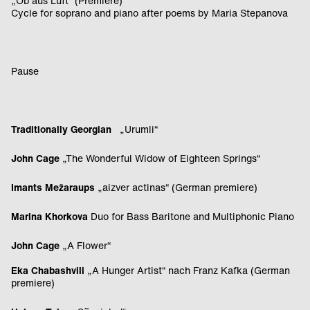
„Ob aus Luft“ (Premiere)
Cycle for soprano and piano after poems by Maria Stepanova
Pause
Traditionally Georgian
„Urumli“
John Cage
„The Wonderful Widow of Eighteen Springs“
Imants Mežaraups
„aizver actinas“ (German premiere)
Marina Khorkova
Duo for Bass Baritone and Multiphonic Piano
John Cage
„A Flower“
Eka Chabashvili
„A Hunger Artist“ nach Franz Kafka (German
premiere)