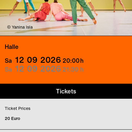
© Yanina Isla
Halle
12
09
2026
Sa
20:00
h
12
09
2026
Sa
21:30
h
Tickets
Ticket Prices
20 Euro