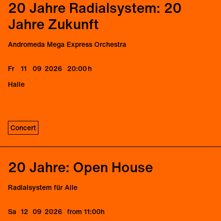
20 Jahre Radialsystem: 20
entstanden und entstehen weltweit partizipative, diverse,
internationale und nachhaltige „In C“-Projekte, Workshop-
Jahre Zukunft
Formate und immer neue Strukturen.
Andromeda Mega Express Orchestra
Fr
11
09
2026
20:00
h
Halle
Concert
20 Jahre: Open House
Radialsystem für Alle
Sa
12
09
2026
from 11:00
h