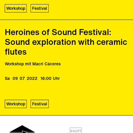
Theresa Beyer
Workshop
Festival
Heroines of Sound Festival:
Panel III
Annesley Black
Sound exploration with ceramic
Juliana Hodkinson
flutes
Kirstine Lindemann
Kotoka Suzuki
Workshop mit Macri Cáceres
Keynote
Sa
09
07
2022
16:00
Uhr
Barbara Lüneburg
Moderation
Giada Dalla Bontà
Workshop
Festival