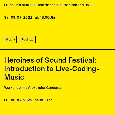
Zosha Di Castri
Frühe und aktuelle Held*innen elektronischer Musik
Chantal Dumas
Anna Friz
Sa
09
07
2022
ab 18:00
Uhr
Monique Jean
Svetlana Maraš
OTHER EYE
Musik
Festival
Ann Southam
Roxanne Turcotte
Heroines of Sound Festival:
Introduction to Live-Coding-
Panel II
Music
Pía Alvarado Arróspide
Claudia Sofía Alvarez
Workshop mit Alexandra Cárdenas
Ale Hop
Laura Robles
Fr
08
07
2022
14:00
Uhr
Ana Maria Rodriguez
Keynote