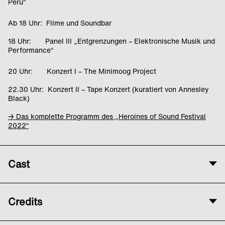
Peru“
Ab 18 Uhr: Filme und Soundbar
18 Uhr: Panel III „Entgrenzungen – Elektronische Musik und
Performance“
20 Uhr: Konzert I – The Minimoog Project
22.30 Uhr: Konzert II – Tape Konzert (kuratiert von Annesley
Black)
→ Das komplette Programm des „Heroines of Sound Festival
2022“
Cast
Performance, Komposition, Sounddesign, Verstärkung,
Credits
Objekte und Video
Yiran Zhao & Kirstine Lindemann
Eine Veranstaltung von Heroines of Sound, gefördert durch den