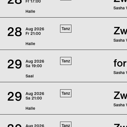
Fr
17:00
pulsier
Aufbru
Sasha 
Halle
Nach üb
Waltz, 
28
Zw
Tanz
Aug
2026
Annähe
Fr
21:00
pulsier
Aufbru
Sasha 
Halle
Nach üb
Waltz, 
29
fo
Tanz
Aug
2026
Annähe
Sa
19:00
pulsier
Aufbru
Sasha 
Saal
Sasha 
eine P
29
Zw
Tanz
Aug
2026
Sa
21:00
Sasha 
Halle
Nach üb
Waltz, 
Tanz
Aug
2026
Annähe