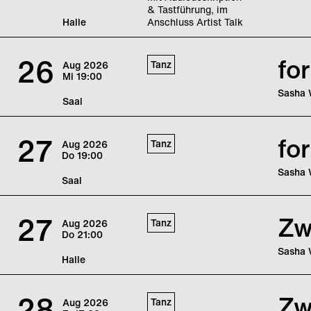
& Tastführung, im
Halle
Anschluss Artist Talk
Diana N
mensch
26
fo
Tanz
Aug
2026
Mi
19:00
Sasha 
Saal
Sasha 
eine P
27
fo
Tanz
Aug
2026
Do
19:00
Sasha 
Saal
Sasha 
eine P
27
Zw
Tanz
Aug
2026
Do
21:00
Sasha 
Halle
Nach üb
Waltz, 
28
Zw
Tanz
Aug
2026
Annähe