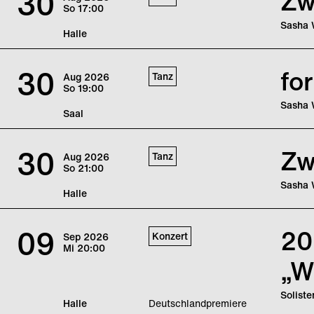
30
Zw
So
17:00
pulsier
Aufbru
Sasha 
Halle
Nach üb
Waltz, 
30
fo
Tanz
Aug
2026
Annähe
So
19:00
pulsier
Aufbru
Sasha 
Saal
Sasha 
eine P
30
Zw
Tanz
Aug
2026
So
21:00
Sasha 
Halle
Nach üb
Waltz, 
09
20
Konzert
Sep
2026
Annähe
Mi
20:00
pulsier
„W
Aufbru
Solist
Halle
Deutschlandpremiere