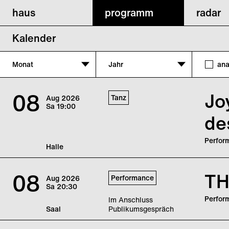
haus
programm
radar
Kalender
Monat
Jahr
ana
08
Jo
Tanz
Aug
2026
Sa
19:00
de
Perfor
Halle
Scheite
eigene 
08
TH
Performance
Aug
2026
tried. 
Sa
20:30
Scheite
Perfor
Im Anschluss
Saal
Publikumsgespräch
„THE P