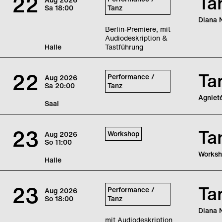
22
Ta
Sa
18:00
Tanz
Diana 
Berlin-Premiere, mit
Audiodeskription &
Halle
Tastführung
Diana N
mensch
22
Ta
Performance /
Aug
2026
Sa
20:00
Tanz
Agnietė
Saal
Agniet
ihren H
23
Ta
Workshop
Aug
2026
So
11:00
Worksh
Halle
“DER W
Bewegu
23
Ta
Performance /
Aug
2026
Gesetz
So
18:00
Tanz
werden
Transfo
Diana 
mit Audiodeskription