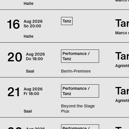
Halle
Mit de
Männlic
16
Ta
Tanz
Aug
2026
lotet z
So
20:00
Marco d
Halle
Mit de
Männlic
20
Ta
Performance /
Aug
2026
lotet z
Do
18:00
Tanz
Agnietė
Saal
Berlin-Premiere
Agniet
ihren H
21
Ta
Performance /
Aug
2026
Fr
18:00
Tanz
Agnietė
Beyond the Stage
Saal
Plus
Agniet
ihren H
Performance /
Aug
2026