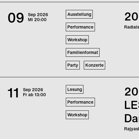
Im Rah
Urauffü
09
20
Ausstellung
Sep
2026
Neurin
Mi
20:00
Performance
Radials
Workshop
Familienformat
Party
Konzerte
Vom 09
Perfor
11
20
Lesung
Sep
2026
Zusamm
Fr
ab 13:00
LE
Performance
Da
Workshop
Rajyas