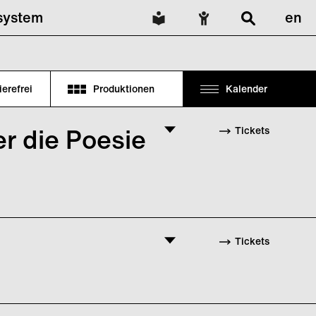
lsystem
en
ierefrei
Produktionen
Kalender
er die Poesie
Tickets
enn im Scheitern auch eine
 Samuel Becketts Worten „Ever
Tickets
yful Failure“ von laborgras das
en eröffnet.
in Dani Brown, die das Wort