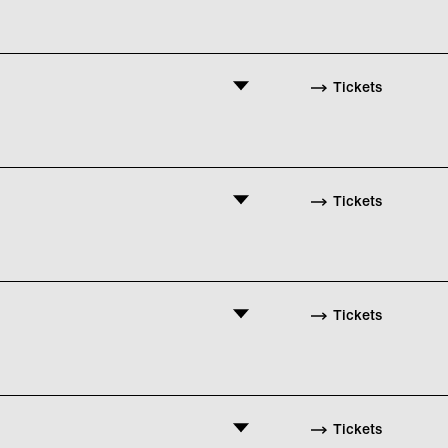
nd stellt dabei die Normen des
Tickets
 Musik von Diego Noguera
Tickets
 Musik von Diego Noguera
Tickets
n: Die Choreografie von Sasha
schen Mauer eine poetische
Tickets
ngssequenzen spiegeln das