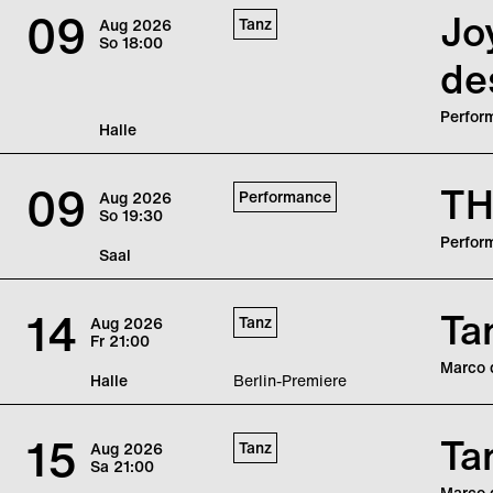
CUNT (d
09
Jo
Tanz
Aug
2026
künstle
So
18:00
de
Perfor
Halle
Scheite
eigene 
09
TH
Performance
Aug
2026
tried. 
So
19:30
Scheite
Perfor
Saal
„THE P
CUNT (d
14
Ta
Tanz
Aug
2026
künstle
Fr
21:00
Marco d
Halle
Berlin-Premiere
Mit de
Männlic
15
Ta
Tanz
Aug
2026
lotet z
Sa
21:00
Marco d