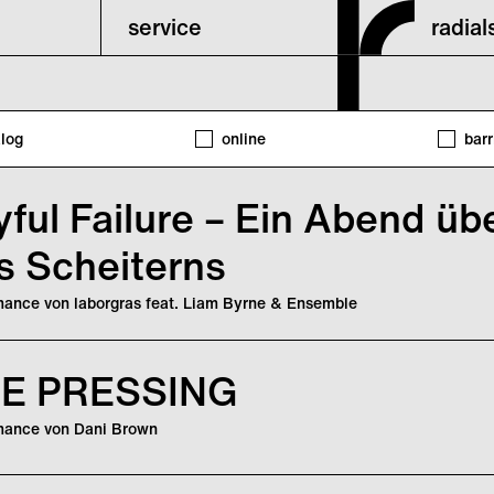
service
radia
log
online
barr
yful Failure – Ein Abend üb
s Scheiterns
mance von laborgras feat. Liam Byrne & Ensemble
rn gilt in unserer Leistungsgesellschaft als ein Makel. Doch was, w
Poesie liegt, die mehr ist als ein bloßes Misslingen? Inspiriert von
E PRESSING
Ever failed. No matter. Try again. Fail again. Fail better.“ begreift „Jo
rn als Bewegung selbst – als fortlaufenden Prozess, der Möglichkeit
mance von Dani Brown
RESSING“ ist eine Solo-Performance der Choreografin und Performer