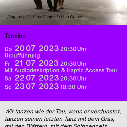
„Vagarosas“ – Lina Gómez © Lina Gómez
Termine
20
07
2023
Do
20:30
Uhr
Uraufführung
21
07
2023
Fr
20:30
Uhr
Mit Audiodeskription & Haptic Access Tour
22
07
2023
Sa
20:30
Uhr
23
07
2023
So
18:30
Uhr
Wir tanzen wie der Tau, wenn er verdunstet,
tanzen seinen letzten Tanz mit dem Gras,
mit den Blättern, mit dem Spinnennetz,