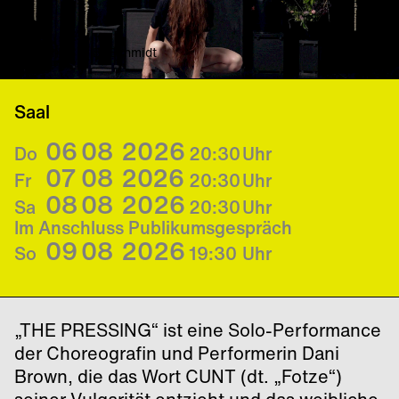
© Daniel K. B. Schmidt
Saal
06
08
2026
Do
20:30
Uhr
07
08
2026
Fr
20:30
Uhr
08
08
2026
Sa
20:30
Uhr
Im Anschluss Publikumsgespräch
09
08
2026
So
19:30
Uhr
„THE PRESSING“ ist eine Solo-Performance
der Choreografin und Performerin Dani
Brown, die das Wort CUNT (dt. „Fotze“)