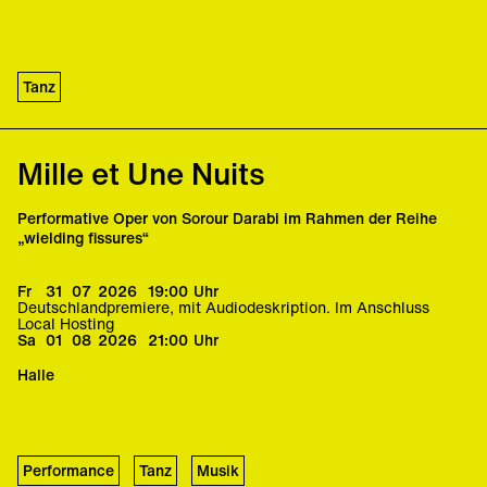
Foto und Video
Daniel K. B. Schmidt
Tanz
Grafikdesign
Peyman Pouryekta
Mille et Une Nuits
Sound Mastering
Florian von Keyserlingk
Performative Oper von Sorour Darabi im Rahmen der Reihe
„wielding fissures“
Fr
31
07
2026
19:00
Uhr
Deutschlandpremiere, mit Audiodeskription. Im Anschluss
Local Hosting
Sa
01
08
2026
21:00
Uhr
Halle
Performance
Tanz
Musik