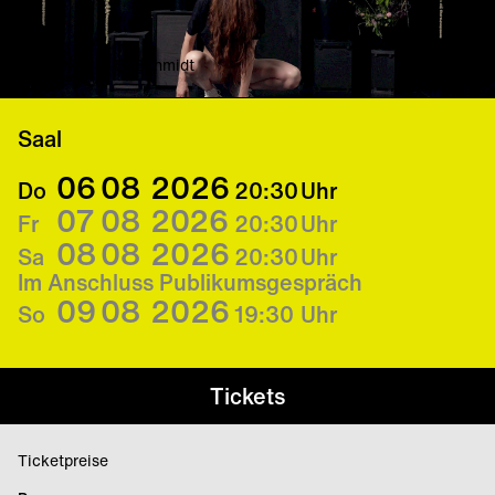
© Daniel K. B. Schmidt
Saal
06
08
2026
Do
20:30
Uhr
07
08
2026
Fr
20:30
Uhr
08
08
2026
Sa
20:30
Uhr
Im Anschluss Publikumsgespräch
09
08
2026
So
19:30
Uhr
Tickets
Ticketpreise