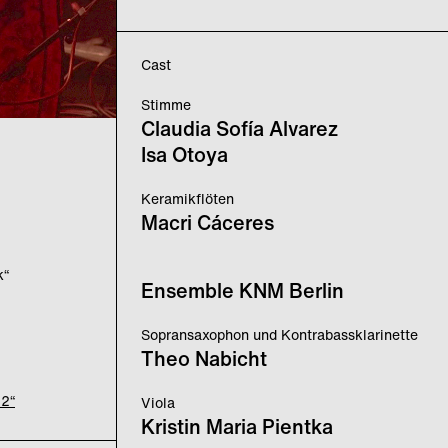
Cast
Stimme
Claudia Sofía Alvarez
Isa Otoya
Keramikflöten
Macri Cáceres
k“
Ensemble KNM Berlin
Sopransaxophon und Kontrabassklarinette
Theo Nabicht
22“
Viola
Kristin Maria Pientka