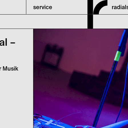
service
radia
al –
r Musik