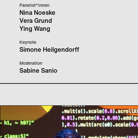
Panelist*innen
Nina Noeske
Vera Grund
Ying Wang
Keynote
Simone Heilgendorff
Moderation
Sabine Sanio
Heroines of Sound
Festival: Introduction to