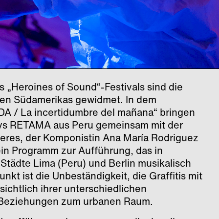
 „Heroines of Sound“-Festivals sind die
sen Südamerikas gewidmet. In dem
A / La incertidumbre del mañana“ bringen
ivs RETAMA aus Peru gemeinsam mit der
ceres, der Komponistin Ana María Rodriguez
n Programm zur Aufführung, das in
r Städte Lima (Peru) und Berlin musikalisch
t ist die Unbeständigkeit, die Graffitis mit
nsichtlich ihrer unterschiedlichen
r Beziehungen zum urbanen Raum.