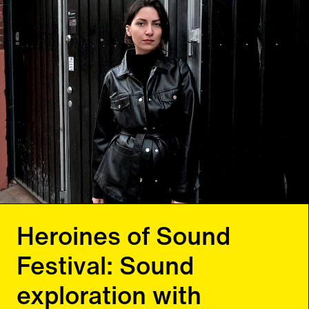
Frühe und aktuelle Held*innen elektronischer Musik
Do
07
07
2022
ab 17:00
Uhr
Musik
Festival
Heroines of Sound
Festival: Sound
exploration with