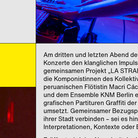
© Rob de Kruif
Am dritten und letzten Abend des
Konzerte den klanglichen Impul
gemeinsamen Projekt „LA STRAD
die Komponistinnen des Kollekt
peruanischen Flötistin Macri Cá
und dem Ensemble KNM Berlin ei
grafischen Partituren Graffiti de
umsetzt. Gemeinsamer Bezugspunk
ihrer Stadt verbinden – sei es hi
Interpretationen, Kontexte ode