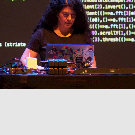
Live-Coding-Music
Workshop mit Alexandra Cárdenas
Fr
08
07
2022
14:00
Uhr
Workshop
Festival