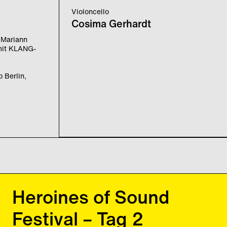
Violoncello
Cosima Gerhardt
e Mariann
 mit KLANG-
p Berlin,
Heroines of Sound
Festival – Tag 2