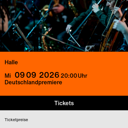
© Tessa Veldhorst
Halle
09
09
2026
Mi
20:00
Uhr
Deutschlandpremiere
Tickets
Ticketpreise