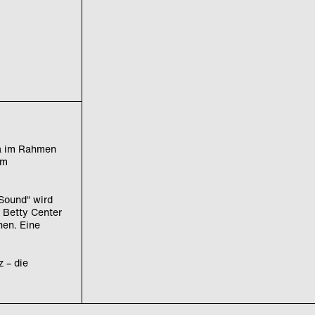
ra im Rahmen
im
ound“ wird
m Betty Center
en. Eine
z – die