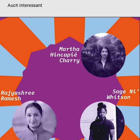
Auch interessant
20 Jahre Radialsystem:
UNEXPECTED
LESSONS 4 –
Decolonizing the Body
in Dance
Rajyashree Ramesh, Martha Hincapié Charry und Sage Ni‘Ja
Whitson
Fr
11
09
2026
ab 13:00
Uhr
Sa
12
09
2026
ab 14:00
Uhr