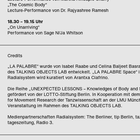
„The Cosmic Body“
Lecture-Performance von Dr. Rajyashree Ramesh
18.30 – 19.15 Uhr
„On Unarriving“
Performance von Sage Ni‘Ja Whitson
Credits
„LA PALABRE“ wurde von Isabel Raabe und Celina Baljeet Bas
des TALKING OBJECTS LAB entwickelt. „LA PALABRE Space“ 
Radialsystem wird kuratiert von Arantxa Ciafrino.
Die Reihe „UNEXPECTED LESSONS – Knowledges of Body and S
gefördert von der LOTTO-Stiftung Berlin. In Kooperation mit de
for Movement Research der Tanzwissenschaft an der LMU Münch
Veranstaltung im Rahmen des TALKING OBJECTS LAB.
Medienpartnerschaften Radialsystem: The Berliner, tip Berlin, ta
tageszeitung, Radio 3.