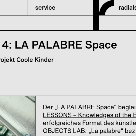
service
radia
4: LA PALABRE Space
ojekt Coole Kinder
Der „LA PALABRE Space“ beglei
LESSONS – Knowledges of the 
erfolgreiches Format des künst
OBJECTS LAB. „La palabre“ bezei