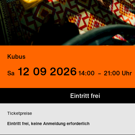
Kubus
12
09
2026
Sa
14:00
–
21:00
Uhr
Eintritt frei
Ticketpreise
Eintritt frei, keine Anmeldung erforderlich