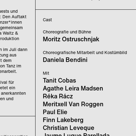
uests und
: Den Auftakt
Cast
änzer*innen
5 gemeinsam
Choreografie und Bühne
ha Waltz &
Moritz Ostruschnjak
Produktion
n im Juli dann
Choreografische Mitarbeit und Kostümbild
zung aus
Daniela Bendini
it dem
von Tanz im
narbeit.
Mit
Tanit Cobas
ival für
Agathe Leira Madsen
etet ein
, anerkannten
Réka Rácz
ken und
Meritxell Van Roggen
Paul Elie
Finn Lakeberg
Christian Leveque
Jaume Luque Parellada