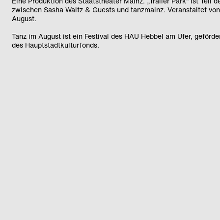
Eine Produktion des Staatstheater Mainz. „Trailer Park“ ist Teil 
zwischen Sasha Waltz & Guests und tanzmainz. Veranstaltet von
August.
Tanz im August ist ein Festival des HAU Hebbel am Ufer, geförder
des Hauptstadtkulturfonds.