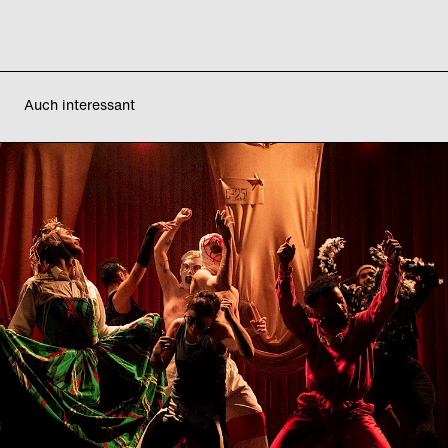
Auch interessant
Tanz im August:
Specky Clark
Oona Doherty
Mi
20
08
2025
20:00
Uhr
Berlin-Premiere
Do
21
08
2025
18:00
Uhr