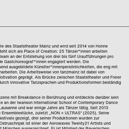
le des Staatstheater Mainz und wird seit 2014 von Honne
eht sich als Place of Creation: 25 Tänzer*innen arbeiten
steam an der Entstehung von drei bis fünf Uraufführungen pro
nde Gastchoreograf*innen engagiert werden. Die
end ausgebildete Künstler*innenpersönlichkeiten, die eng mit
rbeiten. Die Arbeitsweise von tanzmainz ist dabei von
tivation geprägt. Als Brücke zwischen Staatstheater und Freier
 durch innovative Tanzsprachen und Produktionsformen beständig
Szene mit Breakdance in Berührung und entdeckte darüber sein
erte an der Iwanson International School of Contemporary Dance
Lausanne und war einige Jahre als Tänzer tätig. Seit 2013
ere Ensemblestücke, zuletzt „NON + ULTRAS“ (2025). Seine
stivals gezeigt, drei seiner Produktionen wurden zur
Ostruschnjak ist einer der Aerowaves Twenty21 Artists und
t München ausgezeichnet. Er ist Mitglied der Bayerischen