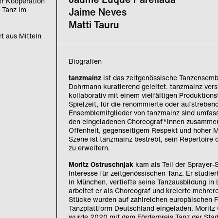
der Kooperation
 Tanz im
Jaime Neves
Matti Tauru
t aus Mitteln
Biografien
tanzmainz
ist das zeitgenössische Tanzensemb
Dohrmann kuratierend geleitet. tanzmainz verst
kollaborativ mit einem vielfältigen Produktion
Spielzeit, für die renommierte oder aufstrebe
Ensemblemitglieder von tanzmainz sind umfass
den eingeladenen Choreograf*innen zusammena
Offenheit, gegenseitigem Respekt und hoher Mo
Szene ist tanzmainz bestrebt, sein Repertoire
zu erweitern.
Moritz Ostruschnjak
kam als Teil der Sprayer-
Interesse für zeitgenössischen Tanz. Er studi
in München, vertiefte seine Tanzausbildung in 
arbeitet er als Choreograf und kreierte mehr
Stücke wurden auf zahlreichen europäischen Fe
Tanzplattform Deutschland eingeladen. Moritz 
wurde 2020 mit dem Förderpreis Tanz der Stad