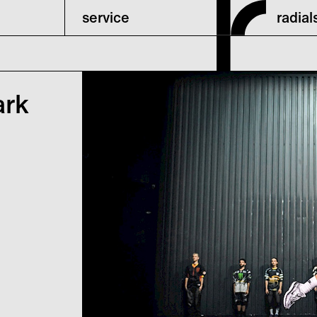
service
radia
ark