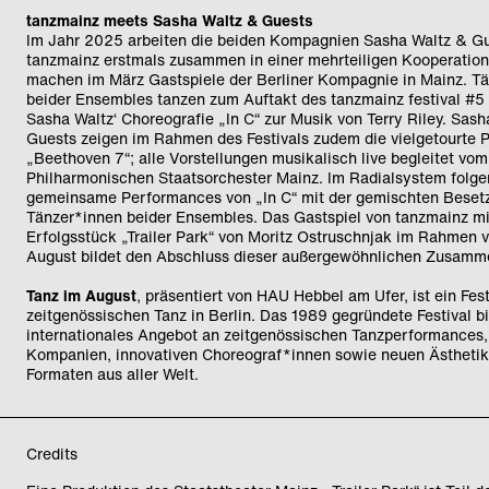
tanzmainz meets Sasha Waltz & Guests
Im Jahr 2025 arbeiten die beiden Kompagnien Sasha Waltz & G
tanzmainz erstmals zusammen in einer mehrteiligen Kooperation
machen im März Gastspiele der Berliner Kompagnie in Mainz. T
beider Ensembles tanzen zum Auftakt des tanzmainz festival #
Sasha Waltz‘ Choreografie „In C“ zur Musik von Terry Riley. Sas
Guests zeigen im Rahmen des Festivals zudem die vielgetourte 
„Beethoven 7“; alle Vorstellungen musikalisch live begleitet vom
Philharmonischen Staatsorchester Mainz. Im Radialsystem folge
gemeinsame Performances von „In C“ mit der gemischten Beset
Tänzer*innen beider Ensembles. Das Gastspiel von tanzmainz m
Erfolgsstück „Trailer Park“ von Moritz Ostruschnjak im Rahmen 
August bildet den Abschluss dieser außergewöhnlichen Zusamme
Tanz im August
, präsentiert von HAU Hebbel am Ufer, ist ein Fest
zeitgenössischen Tanz in Berlin. Das 1989 gegründete Festival bi
internationales Angebot an zeitgenössischen Tanzperformances
Kompanien, innovativen Choreograf*innen sowie neuen Ästheti
Formaten aus aller Welt.
Credits