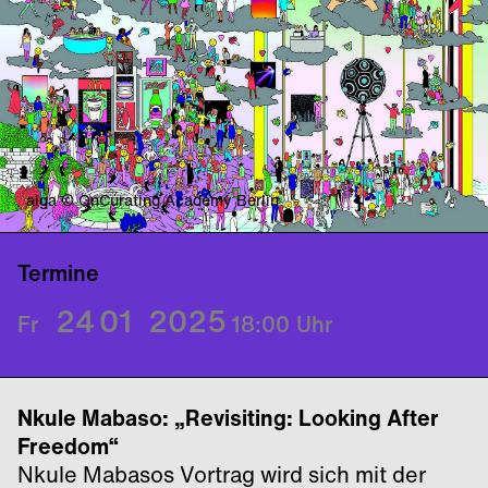
aiga © OnCurating Academy Berlin
Termine
24
01
2025
Fr
18:00
Uhr
Nkule Mabaso: „Revisiting: Looking After
Freedom“
Nkule Mabasos Vortrag wird sich mit der