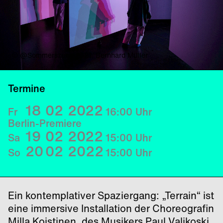
© @Sommerszene 2021, Bernhard Müller
Termine
18
02
2022
Fr
16:00
Uhr
Berlin-Premiere
19
02
2022
Sa
15:00
Uhr
20
02
2022
So
15:00
Uhr
Ein kontemplativer Spaziergang: „Terrain“ ist
eine immersive Installation der Choreografin
Milla Koistinen, des Musikers Paul Valikoski