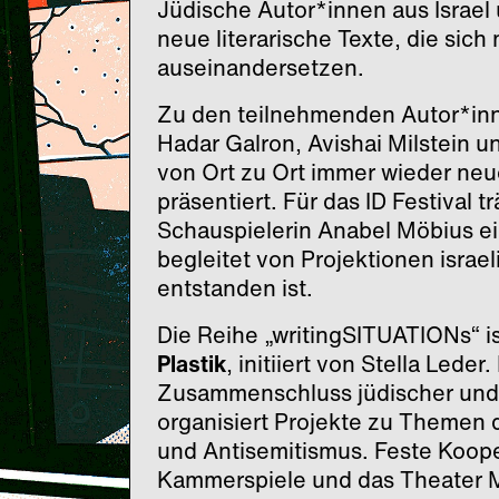
Jüdische Autor*innen aus Israel 
neue literarische Texte, die sic
auseinandersetzen.
Zu den teilnehmenden Autor*inn
Hadar Galron, Avishai Milstein 
von Ort zu Ort immer wieder ne
präsentiert. Für das ID Festival t
Schauspielerin Anabel Möbius ein
begleitet von Projektionen israe
entstanden ist.
Die Reihe „writingSITUATIONs“ is
Plastik
, initiiert von Stella Leder
Zusammenschluss jüdischer und 
organisiert Projekte zu Themen 
und Antisemitismus. Feste Koop
Kammerspiele und das Theater 