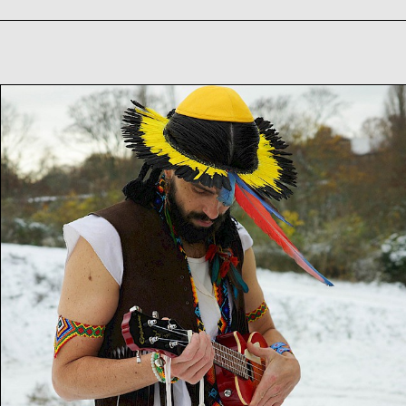
ID Festival 2024 – Tag
4
Improvisationstheater & Abschlusszeremonie mit Heilkreis
So
14
04
2024
12:00
–
16:00
Uhr
Ausstellungen
So
14
04
2024
11:00
Uhr
„Growth Amidst Challenges – A Playback Theatre
Exploration“
So
14
04
2024
13:00
–
16:00
Uhr
„Sacred Rivers“ – Abschlusszeremonie