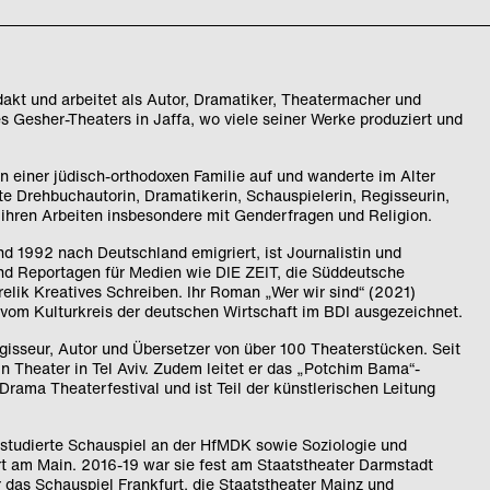
idakt und arbeitet als Autor, Dramatiker, Theatermacher und
s Gesher-Theaters in Jaffa, wo viele seiner Werke produziert und
n einer jüdisch-orthodoxen Familie auf und wanderte im Alter
te Drehbuchautorin, Dramatikerin, Schauspielerin, Regisseurin,
 ihren Arbeiten insbesondere mit Genderfragen und Religion.
nd 1992 nach Deutschland emigriert, ist Journalistin und
und Reportagen für Medien wie DIE ZEIT, die Süddeutsche
elik Kreatives Schreiben. Ihr Roman „Wer wir sind“ (2021)
 vom Kulturkreis der deutschen Wirtschaft im BDI ausgezeichnet.
Regisseur, Autor und Übersetzer von über 100 Theaterstücken. Seit
n Theater in Tel Aviv. Zudem leitet er das „Potchim Bama“-
aDrama Theaterfestival und ist Teil der künstlerischen Leitung
 studierte Schauspiel an der HfMDK sowie Soziologie und
urt am Main. 2016-19 war sie fest am Staatstheater Darmstadt
ür das Schauspiel Frankfurt, die Staatstheater Mainz und