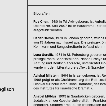
Biografien
Roy Chen
, 1980 in Tel Aviv geboren, ist Autod
Übersetzer. Seit 2007 ist er Hausdramatiker de
aufgeführt werden.
Hadar Galron
, 1970 in London geboren, wuchs i
von 13 Jahren nach Israel aus. Die preisgekrön
Komikerin und Songschreiberin befasst sich in
Lena Gorelik
, 1981 in St. Petersburg geboren u
preisgekrönte Schriftstellerin. Neben Essays 
Zeitung und Deutschlandradio, unterrichtet Gor
wurde mit dem Literaturpreis „Text & Sprache“
Avishai Milstein
, 1964 in Israel geboren, ist 
1998 prägt er als Chefdramaturg das Beit Lessi
Festival für neue israelische Dramatik, das Isr
des Institutes für israelische Dramatik.
nglisch
Anabel Möbius
, 1993 in Saarbrücken geboren,
Judaistik an der Goethe-Universität in Frankf
engagiert. Seitdem arbeitet sie freiberuflich f