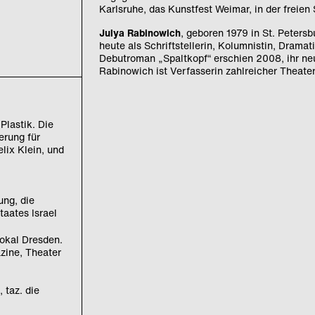
Karlsruhe, das Kunstfest Weimar, in der freien
Julya Rabinowich
, geboren 1979 in St. Petersb
heute als Schriftstellerin, Kolumnistin, Dramat
Debutroman „Spaltkopf“ erschien 2008, ihr n
Rabinowich ist Verfasserin zahlreicher Theate
Plastik. Die
erung für
lix Klein, und
ung, die
taates Israel
vVokal Dresden.
zine, Theater
 taz. die