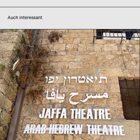
Auch interessant
ID Festival 2024 – Tag
2
Jaffa Theater: „Shampoo Queen“
Fr
12
04
2024
16:00
–
22:00
Uhr
Ausstellungen
Fr
12
04
2024
16:00
–
17:00
Uhr
„AI Video Prompting“-Workshop
Fr
12
04
2024
20:00
Uhr
„Shampoo Queen“ – Jaffa Theater