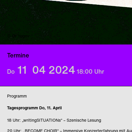
© Or Yogev
Termine
11
04
2024
Do
18:00
Uhr
Programm
Tagesprogramm Do, 11. April
18 Uhr: „writingSITUATIONs“ – Szenische Lesung
20 Uhr: „BECOME CHOIR“ – Immersive Konzerterfahrung mit Aud