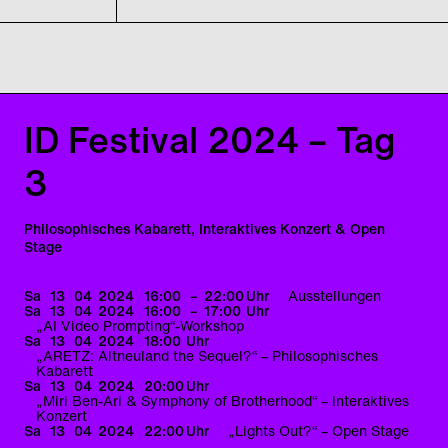
ID Festival 2024 – Tag
3
Philosophisches Kabarett, Interaktives Konzert & Open
Stage
Sa
13
04
2024
16:00
–
22:00
Uhr
Ausstellungen
Sa
13
04
2024
16:00
–
17:00
Uhr
„AI Video Prompting“-Workshop
Sa
13
04
2024
18:00
Uhr
„ARETZ: Altneuland the Sequel?“ – Philosophisches
Kabarett
Sa
13
04
2024
20:00
Uhr
„Miri Ben-Ari & Symphony of Brotherhood“ – Interaktives
Konzert
Sa
13
04
2024
22:00
Uhr
„Lights Out?“ – Open Stage