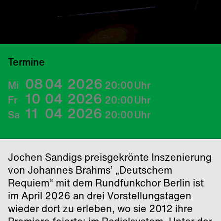
© Matthias Heyde
Termine
08
04
2026
Mi
20:00
Uhr
10
04
2026
Fr
20:00
Uhr
11
04
2026
Sa
20:00
Uhr
Jochen Sandigs preisgekrönte Inszenierung
von Johannes Brahms’ „Deutschem
Requiem“ mit dem Rundfunkchor Berlin ist
im April 2026 an drei Vorstellungstagen
wieder dort zu erleben, wo sie 2012 ihre