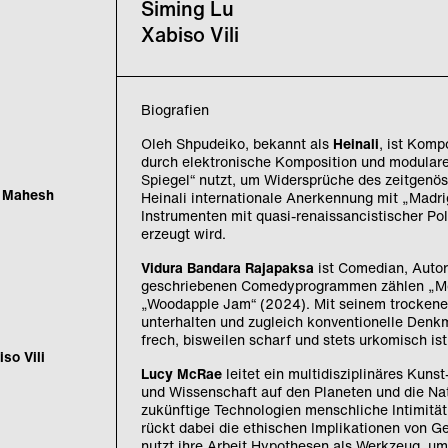
Siming Lu
Xabiso Vili
Biografien
Oleh Shpudeiko, bekannt als
Heinali
, ist Komp
durch elektronische Komposition und modulare
Spiegel“ nutzt, um Widersprüche des zeitgenös
,
Mahesh
Heinali internationale Anerkennung mit „Madri
Instrumenten mit quasi-renaissancistischer Pol
erzeugt wird.
Vidura Bandara Rajapaksa
ist Comedian, Autor
geschriebenen Comedyprogrammen zählen „Mon
„Woodapple Jam“ (2024). Mit seinem trockene
unterhalten und zugleich konventionelle Denkmu
frech, bisweilen scharf und stets urkomisch ist
so Vili
Lucy McRae
leitet ein multidisziplinäres Kun
und Wissenschaft auf den Planeten und die Nat
zukünftige Technologien menschliche Intimität
rückt dabei die ethischen Implikationen von G
nutzt ihre Arbeit Hypothesen als Werkzeug, um 