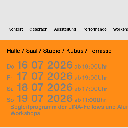
Konzert
Gespräch
Ausstellung
Performance
Worksh
Halle / Saal / Studio / Kubus / Terrasse
16
07
2026
Do
ab 19:00
Uhr
17
07
2026
Fr
ab 19:00
Uhr
18
07
2026
Sa
ab 17:00
Uhr
19
07
2026
So
ab 11:00
Uhr
Begleitprogramm der LINA-Fellows und Alu
Workshops