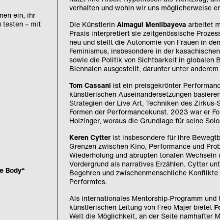
verhalten und wohin wir uns möglicherweise e
en ein, ihr
 testen – mit
Die Künstlerin
Almagul Menlibayeva
arbeitet m
Praxis interpretiert sie zeitgenössische Proze
neu und stellt die Autonomie von Frauen in d
Feminismus, insbesondere in der kasachischen 
sowie die Politik von Sichtbarkeit in globalen
Biennalen ausgestellt, darunter unter anderem
Tom Cassani
ist ein preisgekrönter Performan
künstlerischen Auseinandersetzungen basieren
Strategien der Live Art, Techniken des Zirkus
Formen der Performancekunst. 2023 war er For
Holzinger, woraus die Grundlage für seine Soloa
Keren Cytter
ist insbesondere für ihre Bewegtb
Grenzen zwischen Kino, Performance und Probe
Wiederholung und abrupten tonalen Wechseln u
Vordergrund als narratives Erzählen. Cytter un
he Body“
Begehren und zwischenmenschliche Konflikte un
Performtes.
Als internationales Mentorship-Programm und t
künstlerischen Leitung von Freo Majer bietet
F
Welt die Möglichkeit, an der Seite namhafter 