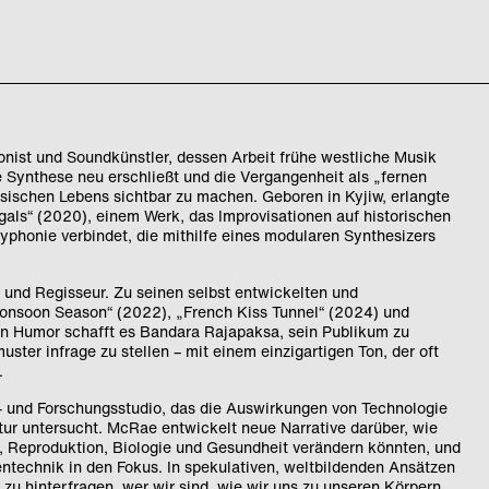
onist und Soundkünstler, dessen Arbeit frühe westliche Musik
 Synthese neu erschließt und die Vergangenheit als „fernen
sischen Lebens sichtbar zu machen. Geboren in Kyjiw, erlangte
gals“ (2020), einem Werk, das Improvisationen auf historischen
yphonie verbindet, die mithilfe eines modularen Synthesizers
 und Regisseur. Zu seinen selbst entwickelten und
soon Season“ (2022), „French Kiss Tunnel“ (2024) und
n Humor schafft es Bandara Rajapaksa, sein Publikum zu
ster infrage zu stellen – mit einem einzigartigen Ton, der oft
.
st- und Forschungsstudio, das die Auswirkungen von Technologie
ur untersucht. McRae entwickelt neue Narrative darüber, wie
, Reproduktion, Biologie und Gesundheit verändern könnten, und
entechnik in den Fokus. In spekulativen, weltbildenden Ansätzen
zu hinterfragen, wer wir sind, wie wir uns zu unseren Körpern