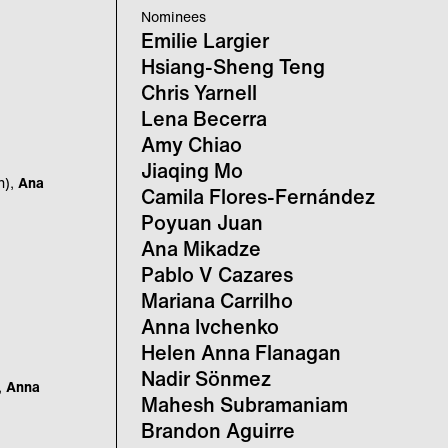
Nominees
Emilie Largier
Hsiang-Sheng Teng
Chris Yarnell
Lena Becerra
Amy Chiao
Jiaqing Mo
n),
Ana
Camila Flores-Fernández
Poyuan Juan
Ana Mikadze
Pablo V Cazares
Mariana Carrilho
Anna Ivchenko
Helen Anna Flanagan
Nadir Sönmez
,
Anna
Mahesh Subramaniam
Brandon Aguirre