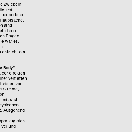
ie Zwiebeln
len wir
einer anderen
– Hauptsache,
en sind
keln Lena
nen Fragen
ie war es,
en
 entsteht ein
he Body“
 der direkten
ner vertieften
ivieren von
nd Stimme,
von
n mit und
physischen
mt. Ausgehend
per zugleich
iver und