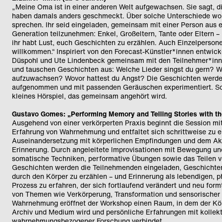
„Meine Oma ist in einer anderen Welt aufgewachsen. Sie sagt, d
haben damals anders geschmeckt. Über solche Unterschiede wol
sprechen. Ihr seid eingeladen, gemeinsam mit einer Person aus 
Generation teilzunehmen: Enkel, Großeltern, Tante oder Eltern 
ihr habt Lust, euch Geschichten zu erzählen. Auch Einzelperson
willkommen.“ Inspiriert von den Forecast-Künstler*innen entwic
Düspohl und Ute Lindenbeck gemeinsam mit den Teilnehmer*in
und tauschen Geschichten aus: Welche Lieder singst du gern? W
aufzuwachsen? Wovor hattest du Angst? Die Geschichten werd
aufgenommen und mit passenden Geräuschen experimentiert. So
kleines Hörspiel, das gemeinsam angehört wird.
Gustavo Gomes: „Performing Memory and Telling Stories with t
Ausgehend von einer verkörperten Praxis beginnt die Session mit
Erfahrung von Wahrnehmung und entfaltet sich schrittweise zu ei
Auseinandersetzung mit körperlichen Empfindungen und dem Akt
Erinnerung. Durch angeleitete Improvisationen mit Bewegung u
somatische Techniken, performative Übungen sowie das Teilen 
Geschichten werden die Teilnehmenden eingeladen, Geschichte
durch den Körper zu erzählen – und Erinnerung als lebendigen, 
Prozess zu erfahren, der sich fortlaufend verändert und neu for
von Themen wie Verkörperung, Transformation und sensorischer
Wahrnehmung eröffnet der Workshop einen Raum, in dem der Kör
Archiv und Medium wird und persönliche Erfahrungen mit kollekt
wahrnehmungsbezogener Forschung verbindet.