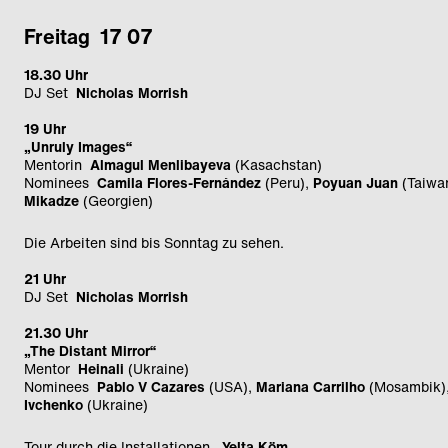
Freitag 17 07
18.30 Uhr
DJ Set
Nicholas Morrish
19 Uhr
„Unruly Images“
Mentorin
Almagul Menlibayeva
(Kasachstan)
Nominees
Camila Flores-Fernández
(Peru),
Poyuan Juan
(Taiwa
Mikadze
(Georgien)
Die Arbeiten sind bis Sonntag zu sehen.
21 Uhr
DJ Set
Nicholas Morrish
21.30 Uhr
„The Distant Mirror“
Mentor
Heinali
(Ukraine)
Nominees
Pablo V Cazares
(USA),
Mariana Carrilho
(Mosambik)
Ivchenko
(Ukraine)
Tour durch die Installationen
Yelta Köm