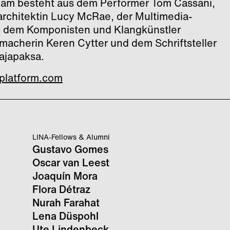
eam besteht aus dem Performer Tom Cassani,
rarchitektin Lucy McRae, der Multimedia-
, dem Komponisten und Klangkünstler
emacherin Keren Cytter und dem Schriftsteller
ajapaksa.
-platform.com
LINA-Fellows & Alumni
Gustavo Gomes
Oscar van Leest
Joaquín Mora
Flora Détraz
Nurah Farahat
Lena Düspohl
Ute Lindenbeck