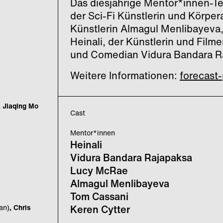
Das diesjährige Mentor*innen-T
der Sci-Fi Künstlerin und Körpe
Künstlerin Almagul Menlibayeva
Heinali, der Künstlerin und Film
und Comedian Vidura Bandara R
Weitere Informationen:
forecast
, Jiaqing Mo
Cast
Mentor*innen
Heinali
Vidura Bandara Rajapaksa
Lucy McRae
Almagul Menlibayeva
Tom Cassani
an)
, Chris
Keren Cytter