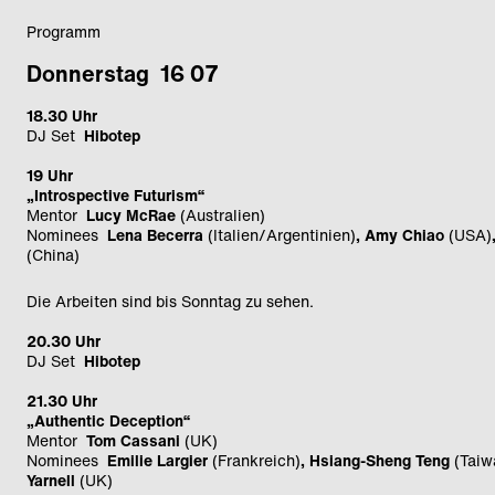
Programm
Donnerstag 16 07
18.30 Uhr
DJ Set
Hibotep
19 Uhr
„Introspective Futurism“
Mentor
Lucy McRae
(Australien)
Nominees
Lena Becerra
(Italien/Argentinien)
, Amy Chiao
(USA)
(China)
Die Arbeiten sind bis Sonntag zu sehen.
20.30 Uhr
DJ Set
Hibotep
21.30 Uhr
„Authentic Deception“
Mentor
Tom Cassani
(UK)
Nominees
Emilie Largier
(Frankreich)
, Hsiang-Sheng Teng
(Taiw
Yarnell
(UK)