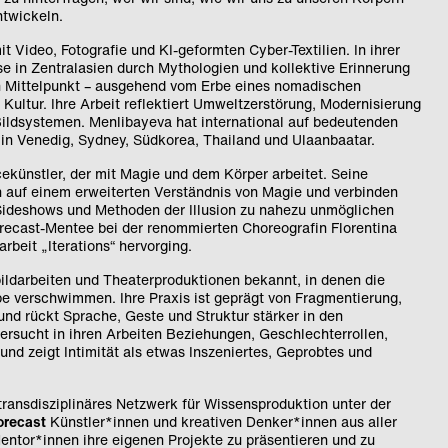
ntwickeln.
it Video, Fotografie und KI-geformten Cyber-Textilien. In ihrer
sse in Zentralasien durch Mythologien und kollektive Erinnerung
en Mittelpunkt – ausgehend vom Erbe eines nomadischen
Kultur. Ihre Arbeit reflektiert Umweltzerstörung, Modernisierung
 Bildsystemen. Menlibayeva hat international auf bedeutenden
 in Venedig, Sydney, Südkorea, Thailand und Ulaanbaatar.
cekünstler, der mit Magie und dem Körper arbeitet. Seine
 auf einem erweiterten Verständnis von Magie und verbinden
-Sideshows und Methoden der Illusion zu nahezu unmöglichen
ecast-Mentee bei der renommierten Choreografin Florentina
rbeit „Iterations“ hervorging.
ildarbeiten und Theaterproduktionen bekannt, in denen die
 verschwimmen. Ihre Praxis ist geprägt von Fragmentierung,
nd rückt Sprache, Geste und Struktur stärker in den
tersucht in ihren Arbeiten Beziehungen, Geschlechterrollen,
d zeigt Intimität als etwas Inszeniertes, Geprobtes und
ransdisziplinäres Netzwerk für Wissensproduktion unter der
orecast
Künstler*innen und kreativen Denker*innen aus aller
Mentor*innen ihre eigenen Projekte zu präsentieren und zu