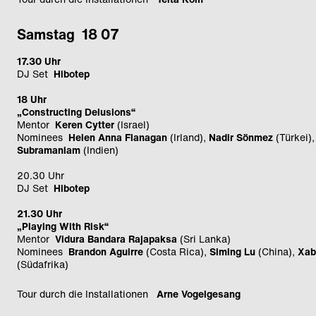
Samstag 18 07
17.30 Uhr
DJ Set
Hibotep
18 Uhr
„Constructing Delusions“
Mentor
Keren Cytter
(Israel)
Nominees
Helen Anna Flanagan
(Irland),
Nadir Sönmez
(Türkei)
Subramaniam
(Indien)
20.30 Uhr
DJ Set
Hibotep
21.30 Uhr
„Playing With Risk“
Mentor
Vidura Bandara Rajapaksa
(Sri Lanka)
Nominees
Brandon Aguirre
(Costa Rica),
Siming Lu
(China),
Xabi
(Südafrika)
Tour durch die Installationen
Arne Vogelgesang