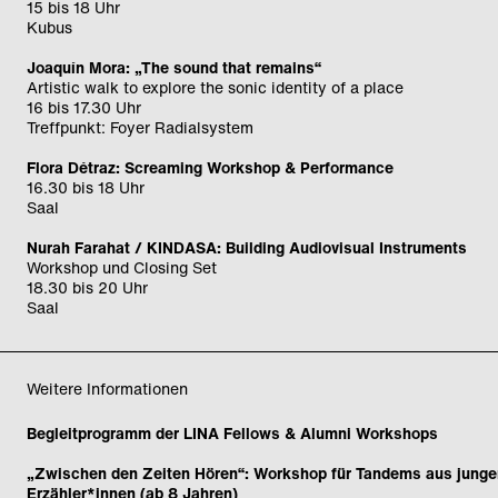
15 bis 18 Uhr
Kubus
Joaquín Mora: „The sound that remains“
Artistic walk to explore the sonic identity of a place
16 bis 17.30 Uhr
Treffpunkt: Foyer Radialsystem
Flora Détraz: Screaming Workshop & Performance
16.30 bis 18 Uhr
Saal
Nurah Farahat / KINDASA: Building Audiovisual Instruments
Workshop und Closing Set
18.30 bis 20 Uhr
Saal
Weitere Informationen
Begleitprogramm der LINA Fellows & Alumni Workshops
„Zwischen den Zeiten Hören“: Workshop für Tandems aus junge
Erzähler*innen (ab 8 Jahren)