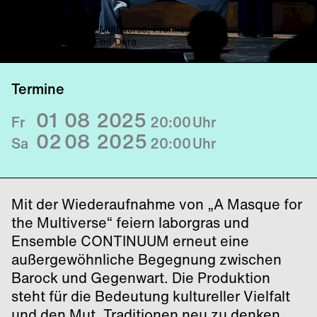
A Masque for the Multiverse, Premiere im Dezember 2024 im
Radialsystem © Phil Dera
Termine
01
08
2025
Fr
20:00
Uhr
02
08
2025
Sa
20:00
Uhr
Mit der Wiederaufnahme von „A Masque for
the Multiverse“ feiern laborgras und
Ensemble CONTINUUM erneut eine
außergewöhnliche Begegnung zwischen
Barock und Gegenwart. Die Produktion
steht für die Bedeutung kultureller Vielfalt
und den Mut, Traditionen neu zu denken.