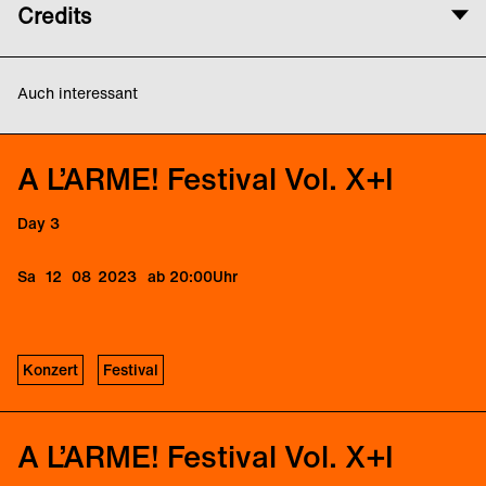
Credits
Eine Veranstaltung von Louis Rastig und Karina
Mertin/ABOUTNOW. In Zusammenarbeit mit Radialsystem.
Auch interessant
Gefördert durch die Senatsverwaltung für Kultur und Europa.
Mit großzügiger Unterstützung von Performing Arts Fund NL
und der Königlich Norwegischen Botschaft.
A L’ARME! Festival Vol. X+I
Medienpartner: tip Berlin, Exberliner, Cashmere Radio/Pattern
Dissection, Bpigs, Rausgegangen, Jazzthing u.a.
Day 3
Sa
12
08
2023
ab 20:00
Uhr
Konzert
Festival
A L’ARME! Festival Vol. X+I