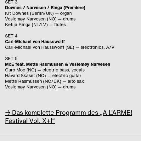
SET 3
Downes / Narvesen / Ringa (Premiere)
Kit Downes (Berlin/UK) — organ
Veslemøy Narvesen (NO) — drums
Ketija Ringa (NL/LV) — flutes
SET 4
Carl-Michael von Hausswolff
Carl-Michael von Hausswolff (SE) — electronics, A/V
SET 5
MoE feat. Mette Rasmussen & Veslemøy Narvesen
Guro Moe (NO) — electric bass, vocals
Håvard Skaset (NO) — electric guitar
Mette Rasmussen (NO/DK) — alto sax
Veslemøy Narvesen (NO) — drums
→ Das komplette Programm des „A L’ARME!
Festival Vol. X+I“