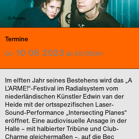
© Promo
© Promo
Termine
10
08
2023
Do
ab 20:00
Uhr
Im elften Jahr seines Bestehens wird das „A
L’ARME!“-Festival im Radialsystem vom
niederländischen Künstler Edwin van der
Heide mit der ortsspezifischen Laser-
Sound-Performance „Intersecting Planes“
eröffnet. Eine audiovisuelle Ansage in der
Halle – mit halbierter Tribüne und Club-
Charme gleichermaßen –, auf die Bec