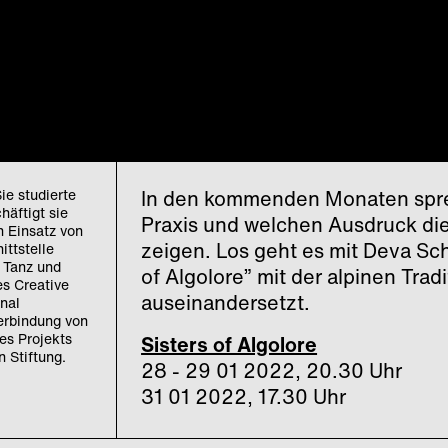
ie studierte
In den kommenden Monaten sprec
häftigt sie
Praxis und welchen Ausdruck dies
n Einsatz von
zeigen. Los geht es mit Deva Sch
ittstelle
e Tanz und
of Algolore” mit der alpinen Tra
es Creative
auseinandersetzt.
onal
erbindung von
es Projekts
Sisters of Algolore
n Stiftung.
28 - 29 01 2022, 20.30 Uhr
31 01 2022, 17.30 Uhr