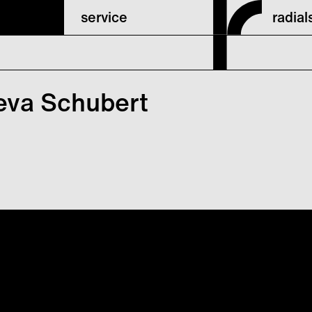
service
radia
eva Schubert