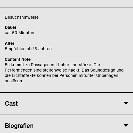
Besuchshinweise
Dauer
ca. 60 Minuten
Alter
Empfohlen ab 16 Jahren
Content Note
Es kommt zu Passagen mit hoher Lautstärke. Die
Performenden sind stellenweise nackt. Das Sounddesign und
die Lichteffekte können bei Personen mitunter Unbehagen
auslösen.
Cast
Künstlerische Leitung
Biografien
Diana Niepce