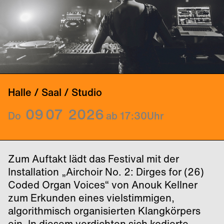
Halle / Saal / Studio
09
07
2026
Do
ab 17:30
Uhr
Zum Auftakt lädt das Festival mit der
Installation „Airchoir No. 2: Dirges for (26)
Coded Organ Voices“ von Anouk Kellner
zum Erkunden eines vielstimmigen,
algorithmisch organisierten Klangkörpers
ein. In diesem verdichten sich kodierte