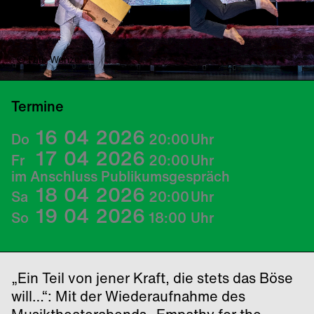
© Falk Wenzel
Termine
16
04
2026
Do
20:00
Uhr
17
04
2026
Fr
20:00
Uhr
im Anschluss Publikumsgespräch
18
04
2026
Sa
20:00
Uhr
19
04
2026
So
18:00
Uhr
„Ein Teil von jener Kraft, die stets das Böse
will…“: Mit der Wiederaufnahme des