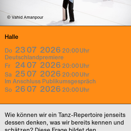
© Vahid Amanpour
Halle
23
07
2026
Do
20:00
Uhr
Deutschlandpremiere
24
07
2026
Fr
20:00
Uhr
25
07
2026
Sa
20:00
Uhr
Im Anschluss Publikumsgespräch
26
07
2026
So
20:00
Uhr
Wie können wir ein Tanz-Repertoire jenseits
dessen denken, was wir bereits kennen und
schätzen? Diese Frage bildet den