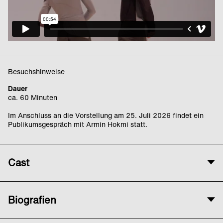
Besuchshinweise
Dauer
ca. 60 Minuten
Im Anschluss an die Vorstellung am 25. Juli 2026 findet ein
Publikumsgespräch mit Armin Hokmi statt.
Cast
Konzept, Choreografie und künstlerische Leitung
Biografien
Armin Hokmi
Tanz und Performance
Armin Hokmi
arbeitet im Bereich Tanz und Choreografie. Er