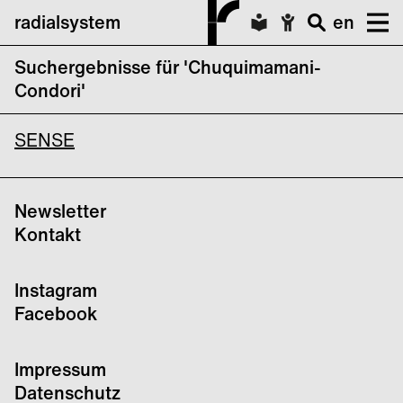
radialsystem
en
Suchergebnisse für 'Chuquimamani-
Chuquimamani-Condori & Joshua
Condori'
Chuquimia Crampton
SENSE
Newsletter
Kontakt
Instagram
Facebook
Impressum
Datenschutz