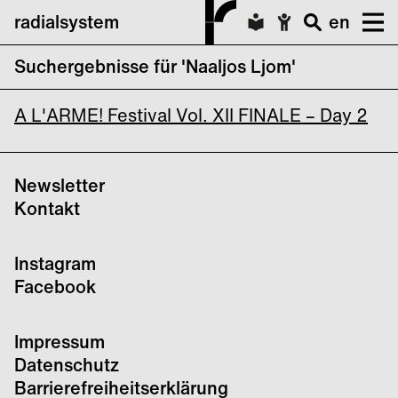
radialsystem
en
Suchergebnisse für 'Naaljos Ljom'
A L’ARME! Festival Vol. XII FINALE
A L'ARME! Festival Vol. XII FINALE – Day 2
Newsletter
Kontakt
Instagram
Facebook
Impressum
Datenschutz
Barrierefreiheitserklärung