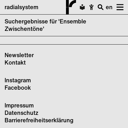
radialsystem
en
Suchergebnisse für 'Ensemble
CTM Festival 2023: Maryanne Amacher –
Zwischentöne'
„GLIA“
Newsletter
Kontakt
Instagram
Facebook
Impressum
Datenschutz
Barrierefreiheitserklärung