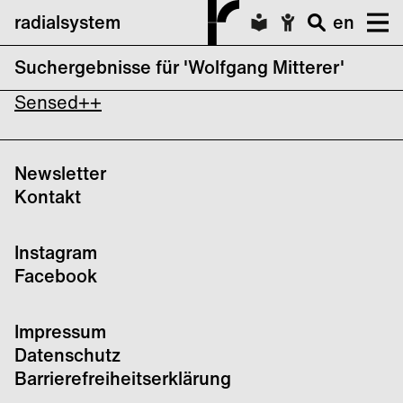
radialsystem
en
Suchergebnisse für 'Wolfgang Mitterer'
MaerzMusik 2026: Music for Commons
Sensed++
Newsletter
Kontakt
Instagram
Facebook
Impressum
Datenschutz
Barrierefreiheitserklärung